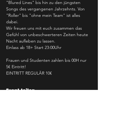
"Blured Lines" bis hin zu den jüngsten 
Songs des vergangenen Jahrzehnts. Von 
"Roller" bis "ohne mein Team" ist alles 
dabei.
Wir freuen uns mit euch zusammen das 
Gefühl von unbeschwerteren Zeiten heute 
Nacht aufleben zu lassen.
Einlass ab 18+ Start 23:00Uhr
Frauen und Studenten zahlen bis 00H nur 
5€ Eintritt!
EINTRITT REGULÄR 10€
Event teilen
NEWSLETTER