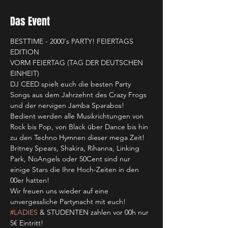
Das Event
BESTTIME - 2000's PARTY! FEIERTAGS 
EDITION
VORM FEIERTAG (TAG DER DEUTSCHEN 
EINHEIT)
DJ CEED spielt euch die besten Party 
Songs aus dem Jahrzehnt des Crazy Frogs 
und der nervigen Jamba Sparabos!
Bedient werden alle Musikrichtungen von 
Rock bis Pop, von Black über Dance bis hin 
zu den Techno Hymnen dieser mega Zeit!
Britney Spears, Shakira, Rihanna, Linking 
Park, NoAngels oder 50Cent sind nur 
einige Stars die Ihre Hoch-Zeiten in den 
00er hatten!
Wir freuen uns wieder auf eine 
unvergessliche Partynacht mit euch!
#LADIES
 & STUDENTEN zahlen vor 00h nur 
5€ Eintritt!