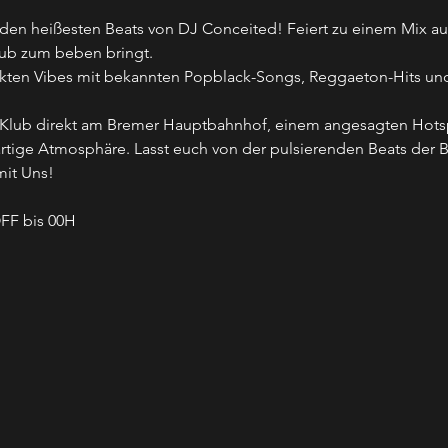
den heißesten Beats von DJ Conceited! Feiert zu einem Mix a
ub zum beben bringt.
ekten Vibes mit bekannten Popblack-Songs, Reggaeton-Hits un
ll Klub direkt am Bremer Hauptbahnhof, einem angesagten Hots
artige Atmosphäre. Lasst euch von der pulsierenden Beats der 
mit Uns!
OFF bis 00H