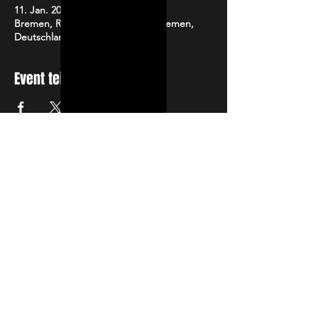
11. Jan. 2024, 23:00
Bremen, Rembertiring 4, 28195 Bremen,
Deutschland
Event teilen
NEWSLETTER
Jetzt anmelden und mit
unserem Newsletter auf dem
Laufenden bleiben.
Abonnieren