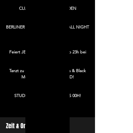
CLUB DONNERSTAG - JEDEN
DONNERSTAG!
BERLINER LUFT SPECIAL - 1,50€ ALL NIGHT
LONG!
HAAKE BECK 3€
Feiert JEDEN DONNERSTAG, ab 23h bei
uns im Club!
Tanzt zu Clubsounds, Pop Charts & Black
Music von STUBU DJ CEED!
EINTRITT 6€
STUDIES FREIER EINTRITT BIS 00H!
Start 23:00h
Einlass ab 18+
Zeit & Ort