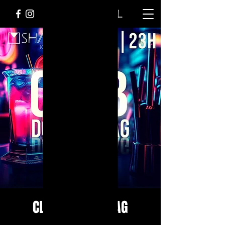
CLUB DONNERSTAG
Do., 11. Jan.
  |  
Bremen