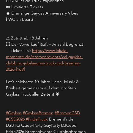
🏳️‍🌈 XXL Pride Truck Experience
🎟️ Limitierte Tickets
🔥 Einmalige Gaykiss Anniversary Vibes
ℹ️ WC an Board!
⚠️ Zutritt ab 18 Jahren
💥 Der Vorverkauf läuft – Anzahl begrenzt!
    Ticket-Link 
https://www.lokale-
momente.de/bremen/events/xxl-gaykiss-
clubbing-jubilaeums-truck-csd-bremen-
2026-f1d9f
Let’s celebrate 10 Jahre Liebe, Musik & 
Freiheit gemeinsam auf dem größten 
Gaykiss Truck aller Zeiten! 💖
#Gaykiss
#GaykissBremen
#BremenCSD
#CSD2026
#PrideTruck
 BremenPride 
LGBTQ QueerParty GayParty DJCeed 
Pride2026 BremenEvents ClubbingBremen 