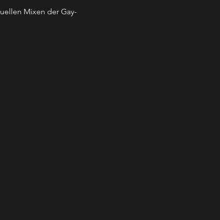
uellen Mixen der Gay-