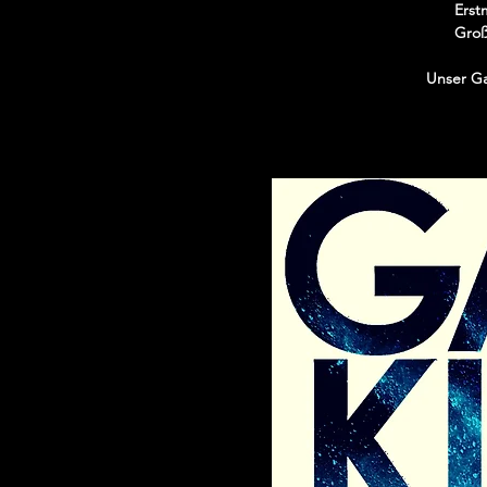
Erst
Groß
Unser Ga