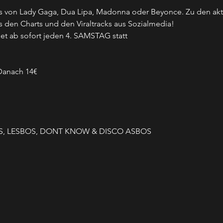
s von Lady Gaga, Dua Lipa, Madonna oder Beyonce. Zu den akt
 den Charts und den Viraltracks aus Sozialmedia!
et ab sofort jeden 4. SAMSTAG statt 
Danach 14€

OS, LESBOS, DONT KNOW & DISCO ASBOS 