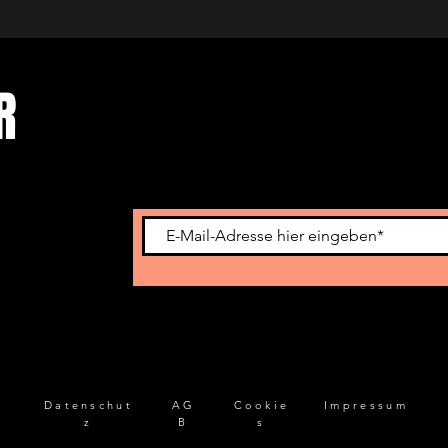
ER
Newsletter
Datenschut
AG
Cookie
Impressum
z
B
s