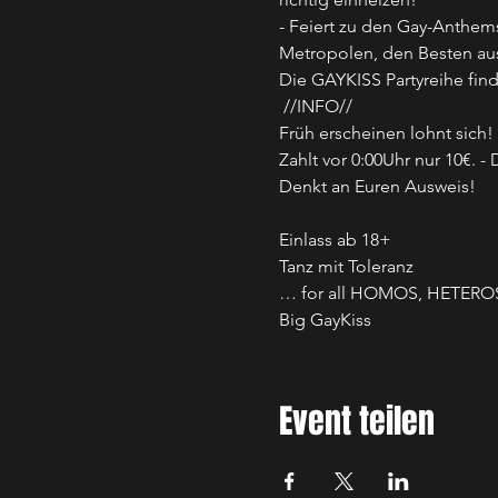
- Feiert zu den Gay-Anthem
Metropolen, den Besten aus
Die GAYKISS Partyreihe find
 //INFO//

Früh erscheinen lohnt sich!

Zahlt vor 0:00Uhr nur 10€. - 
Denkt an Euren Ausweis!
Einlass ab 18+
Tanz mit Toleranz

… for all HOMOS, HETER
Big GayKiss 
Event teilen