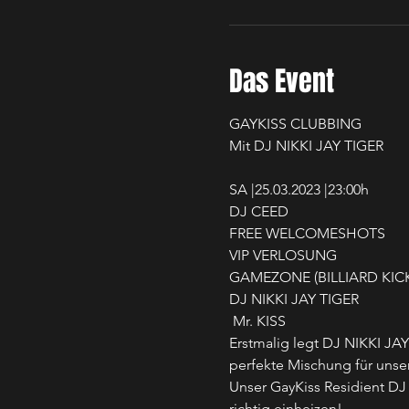
Das Event
GAYKISS CLUBBING

Mit DJ NIKKI JAY TIGER
SA |25.03.2023 |23:00h

DJ CEED

FREE WELCOMESHOTS

VIP VERLOSUNG

GAMEZONE (BILLIARD KICK
DJ NIKKI JAY TIGER

 Mr. KISS
Erstmalig legt DJ NIKKI JA
perfekte Mischung für uns
Unser GayKiss Residient D
richtig einheizen!