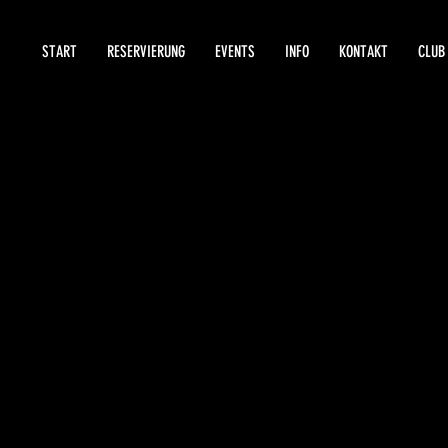
START
RESERVIERUNG
EVENTS
INFO
KONTAKT
CLUB