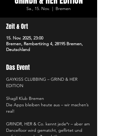
GRINDR & HER EDITION
Sa., 15. Nov.
  |  
Bremen
Zeit & Ort
15. Nov. 2025, 23:00
Bremen, Rembertiring 4, 28195 Bremen,
Deutschland
Das Event
GAYKISS CLUBBING – GRIND & HER 
EDITION
Shagll Klub Bremen
Die Apps bleiben heute aus – wir machen’s 
real!
GRINDR, HER & Co. kennt jede*r – aber am 
Dancefloor wird gematcht, geflirtet und 