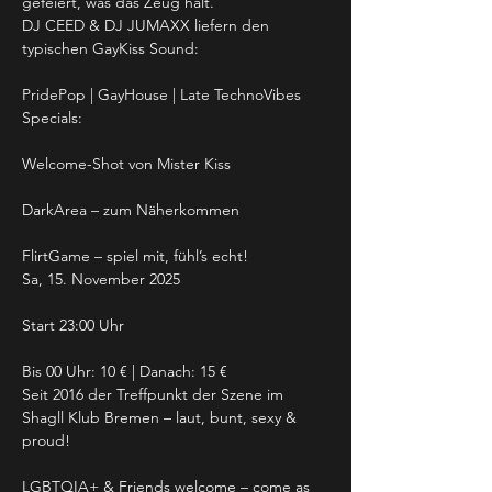
gefeiert, was das Zeug hält.
DJ CEED & DJ JUMAXX liefern den 
typischen GayKiss Sound:
PridePop | GayHouse | Late TechnoVibes
Specials:
Welcome-Shot von Mister Kiss
DarkArea – zum Näherkommen
FlirtGame – spiel mit, fühl’s echt!
Sa, 15. November 2025
Start 23:00 Uhr
Bis 00 Uhr: 10 € | Danach: 15 €
Seit 2016 der Treffpunkt der Szene im 
Shagll Klub Bremen – laut, bunt, sexy & 
proud!
LGBTQIA+ & Friends welcome – come as 