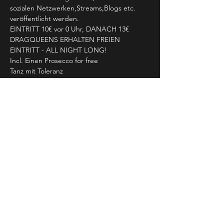
sozialen Netzwerken,Streams,Blogs etc. 
veröffentlicht werden. 
EINTRITT 10€ vor 0 Uhr, DANACH 13€
DRAGQUEENS ERHALTEN FREIEN 
EINTRITT - ALL NIGHT LONG!

Incl. Einen Prosecco for free
… for all HOMOS, HETEROS, LESBOS, 
DONT KNOW & DISCO ABOS 
Big GayKiss 
Event teilen
NEWSLETTER