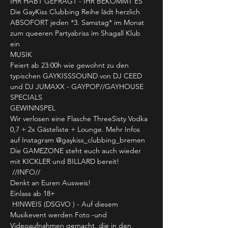
IHR HABT GEFRAGT - IHR BEKOMMT ES  
Die GayKiss Clubbing Reihe lädt herzlich 
ABSOFORT jeden *3. Samstag* im Monat 
zum queeren Partyabriss im Shagall Klub 
ein 
MUSIK
Feiert ab 23:00h wie gewohnt zu den 
typischen GAYKISSSOUND von DJ CEED 
und DJ JUMAXX - GAYPOP//GAYHOUSE
SPECIALS
GEWINNSPEL

Wir verlosen eine Flasche ThreeSisty Vodka 
0,7 + 2x Gästeliste + Lounge. Mehr Infos 
auf Instagram @gaykiss_clubbing_bremen
Die GAMEZONE steht euch auch wieder 
mit KICKLER und BILLARD bereit!
 //INFO//

Denkt an Euren Ausweis!

Einlass ab 18+
 HINWEIS (DSGVO ) - Auf diesem 
Musikevent werden Foto -und 
Videoaufnahmen gemacht, die in den 