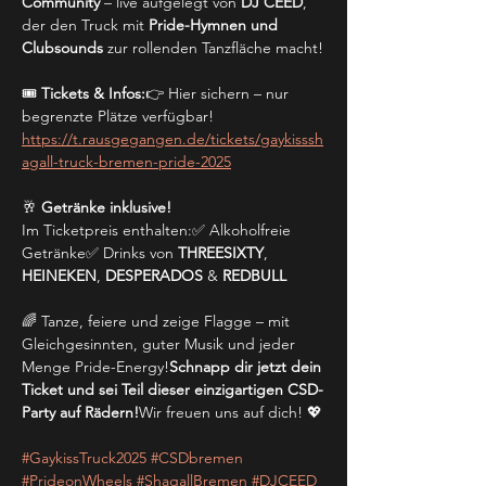
Community
 – live aufgelegt von 
DJ CEED
, 
der den Truck mit 
Pride-Hymnen und 
Clubsounds
 zur rollenden Tanzfläche macht!
🎟 
Tickets & Infos:
👉 Hier sichern – nur 
begrenzte Plätze verfügbar!
https://t.rausgegangen.de/tickets/gaykisssh
agall-truck-bremen-pride-2025
🥂 
Getränke inklusive!
Im Ticketpreis enthalten:✅ Alkoholfreie 
Getränke✅ Drinks von 
THREESIXTY
, 
HEINEKEN
, 
DESPERADOS
 & 
REDBULL
🌈 Tanze, feiere und zeige Flagge – mit 
Gleichgesinnten, guter Musik und jeder 
Menge Pride-Energy!
Schnapp dir jetzt dein 
Ticket und sei Teil dieser einzigartigen CSD-
Party auf Rädern!
Wir freuen uns auf dich! 💖
#GaykissTruck2025
#CSDbremen
#PrideonWheels
#ShagallBremen
#DJCEED