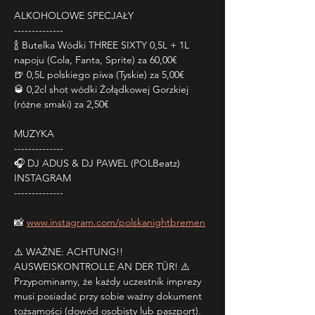
ALKOHOLOWE SPECJAŁY
--------------
🍾 Butelka Wódki THREE SIXTY 0,5L + 1L 
napoju (Cola, Fanta, Sprite) za 60,00€
🍺 0,5L polskiego piwa (Tyskie) za 5,00€
🥃 0,2cl shot wódki Żołądkowej Gorzkiej 
(różne smaki) za 2,50€
MUZYKA
--------------
🎧 DJ ADUS & DJ PAWEL (POLBeatz)
INSTAGRAM
--------------
📸 
www.instagram.com/polskanightbremen
⚠️ WAŻNE: ACHTUNG!! 
AUSWEISKONTROLLE AN DER TÜR! ⚠️
Przypominamy, że każdy uczestnik imprezy 
musi posiadać przy sobie ważny dokument 
tożsamości (dowód osobisty lub paszport). 