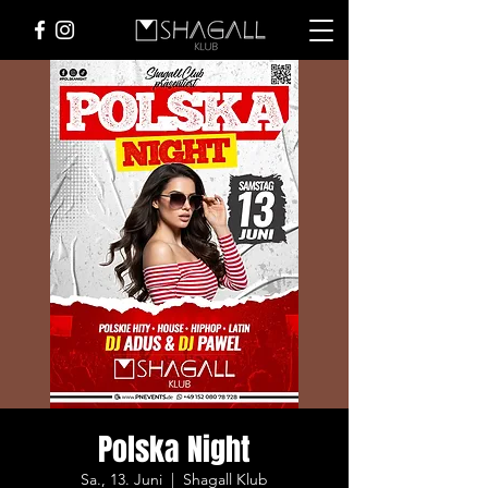
Polska Night
Sa., 13. Juni
  |  
Shagall Klub