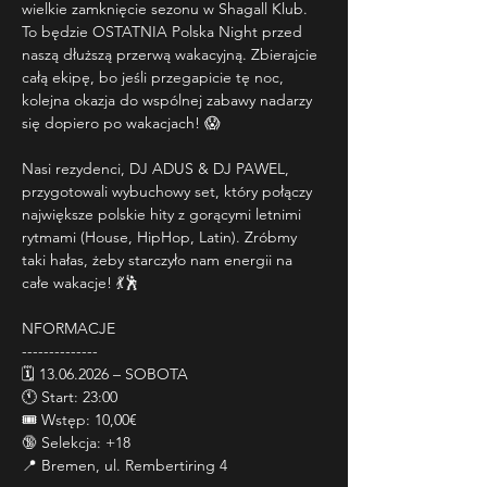
wielkie zamknięcie sezonu w Shagall Klub. 
To będzie OSTATNIA Polska Night przed 
naszą dłuższą przerwą wakacyjną. Zbierajcie 
całą ekipę, bo jeśli przegapicie tę noc, 
kolejna okazja do wspólnej zabawy nadarzy 
się dopiero po wakacjach! 😱
Nasi rezydenci, DJ ADUS & DJ PAWEL, 
przygotowali wybuchowy set, który połączy 
największe polskie hity z gorącymi letnimi 
rytmami (House, HipHop, Latin). Zróbmy 
taki hałas, żeby starczyło nam energii na 
całe wakacje! 💃🕺
NFORMACJE
--------------
🗓️ 13.06.2026 – SOBOTA
🕚 Start: 23:00
🎟️ Wstęp: 10,00€
🔞 Selekcja: +18
📍 Bremen, ul. Rembertiring 4