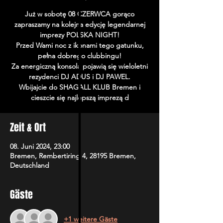
Już w sobotę 08 CZERWCA gorąco
zapraszamy na kolejna edycję legendarnej
imprezy POLSKA NIGHT!
Przed Wami noc z ikonami tego gatunku,
pełna dobrego clubbingu!
Za energiczną konsolą pojawią się wieloletni
rezydenci DJ ADUS i DJ PAWEL.
Wbijajcie do SHAGALL KLUB Bremen i
cieszcie się najlepszą imprezą d
Zeit & Ort
08. Juni 2024, 23:00
Bremen, Rembertiring 4, 28195 Bremen,
Deutschland
Gäste
+1 weitere Gäste