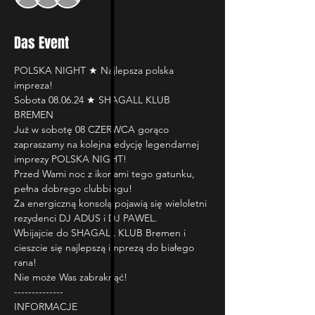
Das Event
POLSKA NIGHT ★ Najlepsza polska 
impreza!

Sobota 08.06.24 ★ SHAGALL KLUB 
BREMEN
Już w sobotę 08 CZERWCA gorąco 
zapraszamy na kolejna edycję legendarnej 
imprezy POLSKA NIGHT!

Przed Wami noc z ikonami tego gatunku, 
pełna dobrego clubbingu!

Za energiczną konsolą pojawią się wieloletni 
rezydenci DJ ADUS i DJ PAWEL.

Wbijajcie do SHAGALL KLUB Bremen i 
cieszcie się najlepszą imprezą do białego 
rana!

Nie może Was zabraknąć! 

--------------

INFORMACJE