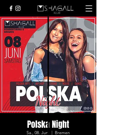
Polska Night
Sa., 08. Juni
  |  
Bremen