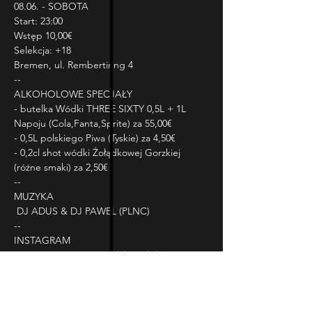
08.06. - SOBOTA

Start: 23:00

Wstęp 10,00€

Selekcja: +18

Bremen, ul. Rembertiring 4

--

ALKOHOLOWE SPECJAŁY

- butelka Wódki THREE SIXTY 0,5L + 1L 
Napoju (Cola,Fanta,Sprite) za 55,00€

- 0,5L polskiego Piwa (Tyskie) za 4,50€

- 0,2cl shot wódki Żołądkowej Gorzkiej 
(różne smaki) za 2,50€

--

MUZYKA

 DJ ADUS & DJ PAWEL (PLNC)

--

www.instagram.com/polskanightbremen
+++++++++++++++++++++++++++++++
+++

!!! HINWEIS (DSGVO) !!!
