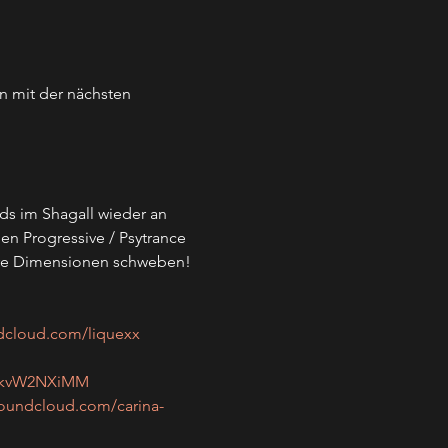
n mit der nächsten 
ds im Shagall wieder an 
en Progressive / Psytrance 
dere Dimensionen schweben!
ndcloud.com/liquexx
JvkvW2NXiMM
soundcloud.com/carina-