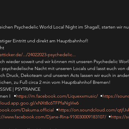
eichen Psychedelic World Local Night im Shagall, starten wir nu
tiger Eintritt und direkt am Hauptbahnhof!
ht
etticker.de/.../24022023-psychedelic...
lich wieder soweit und wir können mit unseren Psychedelic Worl
e psychedelische Nacht mit unseren Locals und lasst euch von d
lich Druck, Dekoteam und unseren Acts lassen wir euch in an
rreichen, zu Fuß circa 2 min vom Hauptbahnhof Bremen!
ESSIVE | PSYTRANCE
en I   •
https://m.facebook.com/Liquexxmusic/
  •
https://sou
cloud.app.goo.gl/xNXt8c6TFPfaNgVw6
ebook.com/Dakuma.official
  •
https://on.soundcloud.com/qtjf
s://www.facebook.com/Djane-Rina-910030009183107/
  •
https://