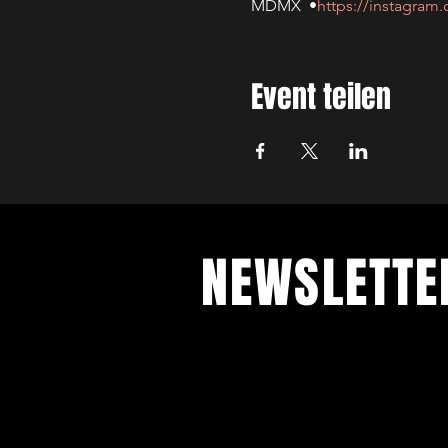
MDMX  •
https://instagra
Event teilen
NEWSLETT
Jetzt anmelden und mit unserem 
auf dem Laufenden bleiben.