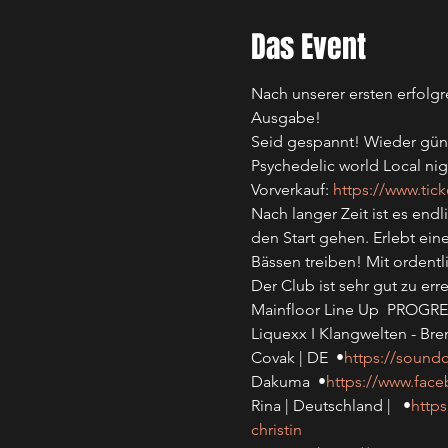
Das Event
Nach unserer ersten erfolgr
Ausgabe! 
Seid gespannt! Wieder güns
Psychedelic world Local nig
Vorverkauf: 
https://www.tick
Nach langer Zeit ist es end
den Start gehen. Erlebt ein
Bässen treiben! Mit ordent
Der Club ist sehr gut zu e
Mainfloor Line Up  PROGR
Liquexx I Klangwelten - Brem
Covak | DE  •
https://sound
Dakuma  •
https://www.fac
Rina | Deutschland |   •
http
christin