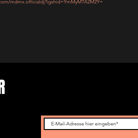
m.com/mdmx.officialdj?igshid=YmMyMTA2M2Y=
ER
Newsletter