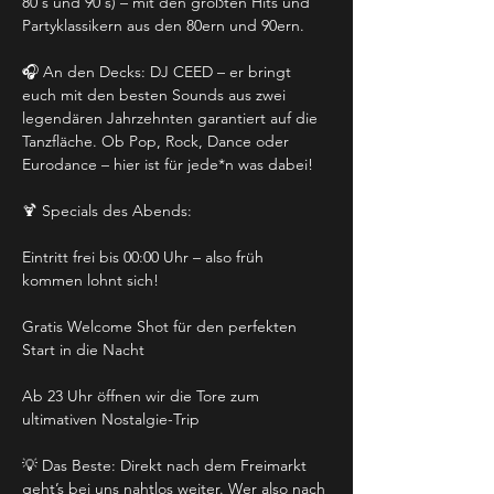
80's und 90's) – mit den größten Hits und 
Partyklassikern aus den 80ern und 90ern.
🎧 An den Decks: DJ CEED – er bringt 
euch mit den besten Sounds aus zwei 
legendären Jahrzehnten garantiert auf die 
Tanzfläche. Ob Pop, Rock, Dance oder 
Eurodance – hier ist für jede*n was dabei!
🍹 Specials des Abends:
Eintritt frei bis 00:00 Uhr – also früh 
kommen lohnt sich!
Gratis Welcome Shot für den perfekten 
Start in die Nacht
Ab 23 Uhr öffnen wir die Tore zum 
ultimativen Nostalgie-Trip
💡 Das Beste: Direkt nach dem Freimarkt 
geht’s bei uns nahtlos weiter. Wer also nach 