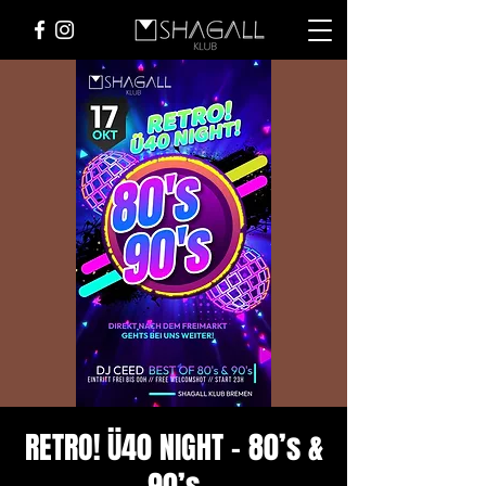
RETRO! Ü40 NIGHT – 80’s &