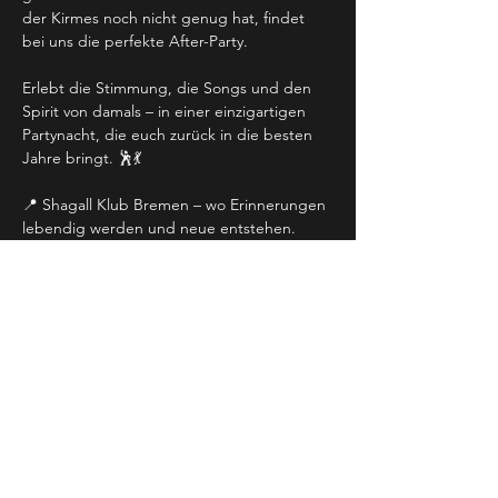
der Kirmes noch nicht genug hat, findet 
bei uns die perfekte After-Party.
Erlebt die Stimmung, die Songs und den 
Spirit von damals – in einer einzigartigen 
Partynacht, die euch zurück in die besten 
Jahre bringt. 🕺💃
📍 Shagall Klub Bremen – wo Erinnerungen 
lebendig werden und neue entstehen.
👉 Markiert euch den Termin, schnappt 
euch eure Freunde und tanzt mit uns in die 
Vergangenheit – bis in die frühen 
Morgenstunden!
Event teilen