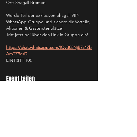
Ort: Shagall Bremen
Werde Teil der exklusiven Shagall VIP-
WhatsApp-Gruppe und sichere dir Vorteile, 
Aktionen & Gästelistenplätze!
Tritt jetzt bei über den Link in Gruppe ein!
https://chat.whatsapp.com/IOvB03NjB7z4Zb
AmTZ9osD
EINTRITT 10€
Event teilen
NEWSLETTER
Jetzt anmelden und mit