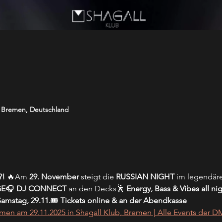
5 Bremen, Deutschland
?!
 🔥Am 
29. November
 steigt die 
RUSSIAN NIGHT
 im legendär
GE
🎧 
DJ CONNECT
 an den Decks🕺 
Energy, Bass & Vibes all ni
amstag, 29.11.
🎟️ 
Tickets online & an der Abendkasse
remen am 29.11.2025 in Shagall Klub, Bremen | Alle Events der 