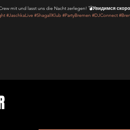
 Crew mit und lasst uns die Nacht zerlegen! 💣
Увидимся скоро,
ght
#JaschkaLive
#ShagallKlub
#PartyBremen
#DJConnect
#Bre
ER