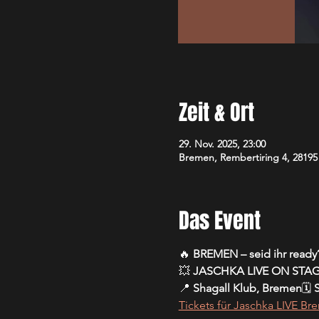
Zeit & Ort
29. Nov. 2025, 23:00
Bremen, Rembertiring 4, 2819
Das Event
🔥 
BREMEN – seid ihr ready
💥 
JASCHKA LIVE ON STA
📍 
Shagall Klub, Bremen
🗓️ 
S
Tickets für Jaschka LIVE B