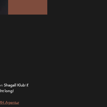
en 
Shagall Klub
!💃
ght long!
DMH Agentur