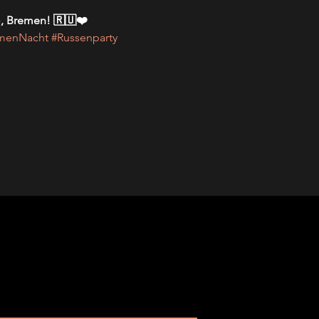
 Bremen! 🇷🇺❤️
menNacht
#Russenparty