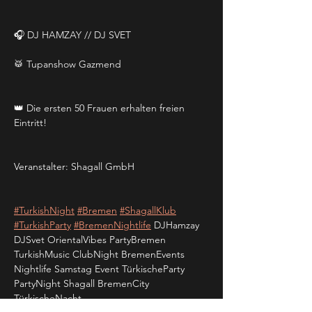
🎧 DJ HAMZAY // DJ SVET
🥁 Tupanshow Gazmend
👑 Die ersten 50 Frauen erhalten freien 
Eintritt!
Veranstalter: Shagall GmbH
#TurkishNight
#Bremen
#ShagallKlub
#TurkishParty
#BremenNightlife
 DJHamzay 
DJSvet OrientalVibes PartyBremen 
TurkishMusic ClubNight BremenEvents 
Nightlife Samstag Event TürkischeParty 
PartyNight Shagall BremenCity 
TürkischeNacht