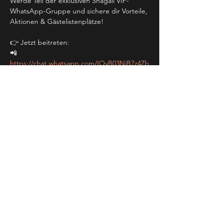
Werde Teil der exklusiven Shagall VIP-
WhatsApp-Gruppe und sichere dir Vorteile, 
Aktionen & Gästelistenplätze!
👉 Jetzt beitreten:
📲 
https://chat.whatsapp.com/IOvB03NjB7z4Zb
AmTZ9osD
🔥 Don’t miss it – das wird legendär! 🔥🎉
Event teilen
NEWSLETTER
Jetzt anmelden und mit