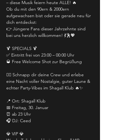
– diese Musik feiern heute ALLE! 🔥
Ob du mit den 90ern & 2000ern 
aufgewachsen bist oder sie gerade neu für 
dich entdeckst:
👉 Jüngere Fans dieser Jahrzehnte sind 
bei uns herzlich willkommen! 💃🕺💖
🍹 SPECIALS 🍹
✅ Eintritt frei von 23:00 – 00:00 Uhr
🥃 Free Welcome Shot zur Begrüßung
👯‍♀️ Schnapp dir deine Crew und erlebe 
eine Nacht voller Nostalgie, guter Laune & 
echter Party-Vibes im Shagall Klub 🔥✨
📍 Ort: Shagall Klub
📅 Freitag, 30. Januar
⏰ ab 23 Uhr
🎧 DJ: Ceed
💎 VIP 💎