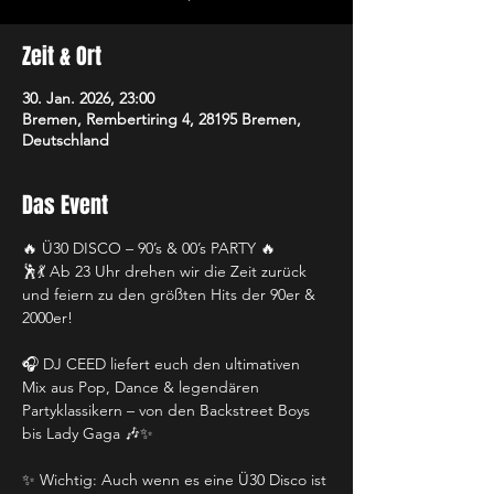
Zeit & Ort
30. Jan. 2026, 23:00
Bremen, Rembertiring 4, 28195 Bremen,
Deutschland
Das Event
🔥 Ü30 DISCO – 90’s & 00’s PARTY 🔥
🕺💃 Ab 23 Uhr drehen wir die Zeit zurück 
und feiern zu den größten Hits der 90er & 
2000er!
🎧 DJ CEED liefert euch den ultimativen 
Mix aus Pop, Dance & legendären 
Partyklassikern – von den Backstreet Boys 
bis Lady Gaga 🎶✨
✨ Wichtig: Auch wenn es eine Ü30 Disco ist 