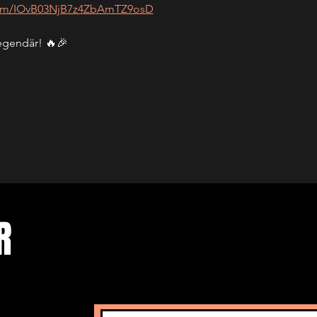
.com/IOvB03NjB7z4ZbAmTZ9osD
legendär! 🔥🎉
ER