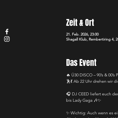
Zeit & Ort
21. Feb. 2026, 23:00
Shagall Klub, Rembertiring 4,
Das Event
🔥 Ü30 DISCO – 90’s & 00’s 
🕺💃 Ab 22 Uhr drehen wir di
🎧 DJ CEED liefert euch den
bis Lady Gaga 🎶✨
✨ Wichtig: Auch wenn es ein