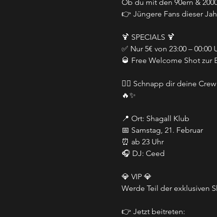
Ob du mit den 90ern & 2000
👉 Jüngere Fans dieser Jahr
🍹 SPECIALS 🍹
✅ Nur 5€ von 23:00 – 00:00 
🥃 Free Welcome Shot zur
👯‍♀️ Schnapp dir deine Cre
🔥✨
📍 Ort: Shagall Klub
📅 Samstag, 21. Februar
⏰ ab 23 Uhr
🎧 DJ: Ceed
💎 VIP 💎
Werde Teil der exklusiven S
👉 Jetzt beitreten: